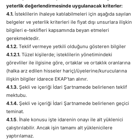
yeterlik değerlendirmesinde uygulanacak kriterler:
4.1.
İsteklilerin ihaleye katılabilmeleri için aşağıda sayılan
belgeler ve yeterlik kriterleri ile fiyat dışı unsurlara ilişkin
bilgileri e-teklifleri kapsamında beyan etmeleri
gerekmektedir.
4.1.2.
Teklif vermeye yetkili olduğunu gösteren bilgiler
4.1.2.1.
Tüzel kişilerde; isteklilerin yönetimindeki
görevliler ile ilgisine göre, ortaklar ve ortaklık oranlarına
(halka arz edilen hisseler hariç)/üyelerine/kurucularına
ilişkin bilgiler idarece EKAP’tan alınır.
4.1.3.
Şekli ve içeriği İdari Şartnamede belirlenen teklif
mektubu.
4.1.4.
Şekli ve içeriği İdari Şartnamede belirlenen geçici
teminat.
4.1.5
. İhale konusu işte idarenin onayı ile alt yüklenici
çalıştırılabilir. Ancak işin tamamı alt yüklenicilere
yaptırılamaz.