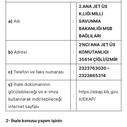
2.ANA JET ÜS
K.LIĞI MİLLİ
a)
Adı
:
SAVUNMA
BAKANLIĞI MSB
BAĞLILARI
2’NCI ANA JET ÜS
b)
Adresi
:
KOMUTANLIGI
35614 ÇİĞLİ/İZMİR
2323763030 –
c)
Telefon ve faks numarası
:
2323865314
ç)
İhale dokümanının
görülebileceği ve e-imza
https://ekap.kik.gov.
:
kullanılarak indirilebileceği
tr/EKAP/
internet sayfası
2- İhale konusu yapım işinin