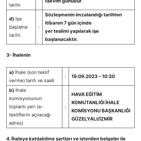
takvim günüdür
.
tarihi
Sözleşmenin imzalandığı tarihten
d)
İşe
itibaren 7 gün içinde
başlama
:
yer teslimi yapılarak işe
tarihi
başlanacaktır.
3- İhalenin
a)
İhale (son teklif
:
19.09.2023 – 10:30
verme) tarih ve saati
b)
İhale
HAVA EĞİTİM
komisyonunun
KOMUTANLIĞI İHALE
toplantı yeri (e-
:
KOMİSYONU BAŞKANLIĞI
tekliflerin açılacağı
GÜZELYALI/İZMİR
adres)
4. İhaleye katılabilme şartları ve istenilen belgeler ile