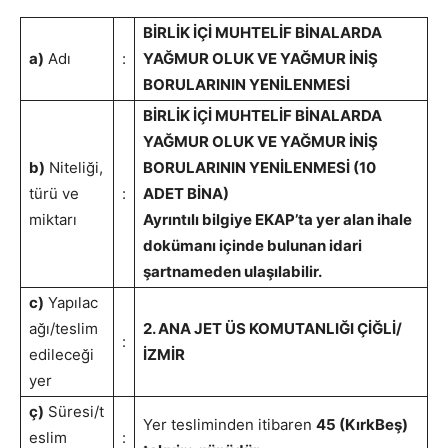
BİRLİK İÇİ MUHTELİF BİNALARDA
a)
Adı
:
YAĞMUR OLUK VE YAĞMUR İNİŞ
BORULARININ YENİLENMESİ
BİRLİK İÇİ MUHTELİF BİNALARDA
YAĞMUR OLUK VE YAĞMUR İNİŞ
b)
Niteliği,
BORULARININ YENİLENMESİ (10
türü ve
:
ADET BİNA)
miktarı
Ayrıntılı bilgiye EKAP’ta yer alan ihale
dokümanı içinde bulunan idari
şartnameden ulaşılabilir.
c)
Yapılac
ağı/teslim
2. ANA JET ÜS KOMUTANLIĞI ÇİĞLİ/
:
edileceği
İZMİR
yer
ç)
Süresi/t
Yer tesliminden itibaren
45 (KırkBeş)
eslim
: