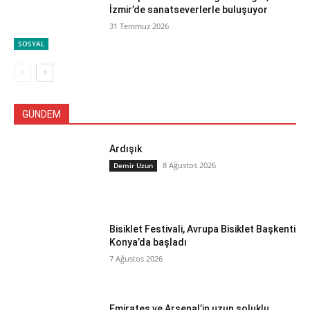
İzmir’de sanatseverlerle buluşuyor
31 Temmuz 2026
SOSYAL
GÜNDEM
Ardışık
8 Ağustos 2026
Demir Uzun
Bisiklet Festivali, Avrupa Bisiklet Başkenti
Konya’da başladı
7 Ağustos 2026
Emirates ve Arsenal’in uzun soluklu