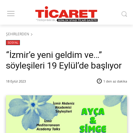
ŞEHİRLERDEN
SOSYAL
“İzmir’e yeni geldim ve…”
söyleşileri 19 Eylül’de başlıyor
18 Eylül 2023
1 den az
dakika