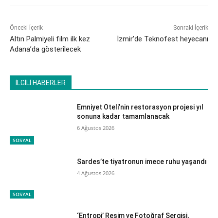
Önceki İçerik
Sonraki İçerik
Altın Palmiyeli film ilk kez
İzmir’de Teknofest heyecanı
Adana’da gösterilecek
İLGİLİ HABERLER
Emniyet Oteli’nin restorasyon projesi yıl
sonuna kadar tamamlanacak
6 Ağustos 2026
SOSYAL
Sardes’te tiyatronun imece ruhu yaşandı
4 Ağustos 2026
SOSYAL
‘Entropi’ Resim ve Fotoğraf Sergisi,