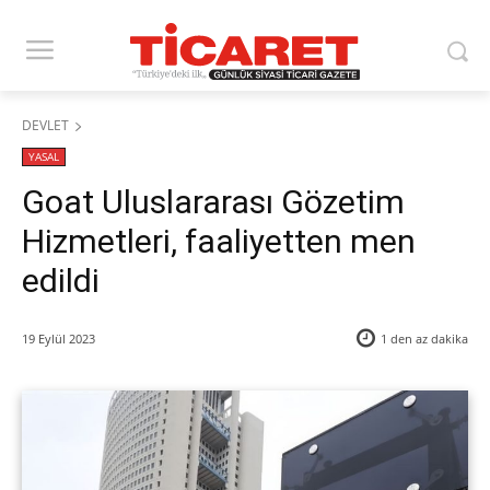
DEVLET
YASAL
Goat Uluslararası Gözetim
Hizmetleri, faaliyetten men
edildi
19 Eylül 2023
1 den az
dakika