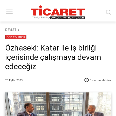
DEVLET
DEVLET-HABER
Özhaseki: Katar ile iş birliği
içerisinde çalışmaya devam
edeceğiz
20 Eylül 2023
1 den az
dakika