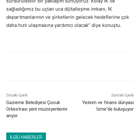
sürdürülebilir bir yaklaşım sunuyoruz. Kolay İK ile
sağladığımız bu uçtan uca dijitalleşme imkanı, İK
departmanlarının ve şirketlerin gelecek hedeflerine çok
daha hızlı ulaşmasına yardımcı olacak” diye konuştu.
Önceki İçerik
Sonraki İçerik
Gaziemir Belediyesi Çocuk
Yatırım ve finans dünyası
Orkestrası yeni müzisyenlerini
İzmir’de buluşuyor
arıyor
İLGİLİ HABERLER