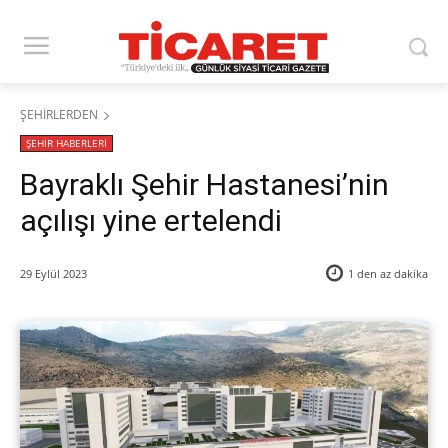
ŞEHİRLERDEN
ŞEHİR HABERLERİ
Bayraklı Şehir Hastanesi’nin
açılışı yine ertelendi
29 Eylül 2023
1 den az
dakika