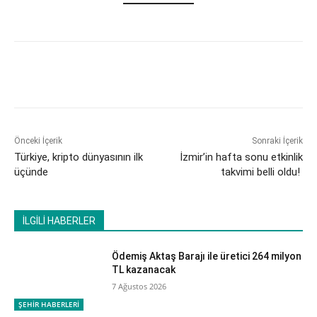
Önceki İçerik
Sonraki İçerik
Türkiye, kripto dünyasının ilk
İzmir’in hafta sonu etkinlik
üçünde
takvimi belli oldu!
İLGİLİ HABERLER
Ödemiş Aktaş Barajı ile üretici 264 milyon
TL kazanacak
7 Ağustos 2026
ŞEHİR HABERLERİ