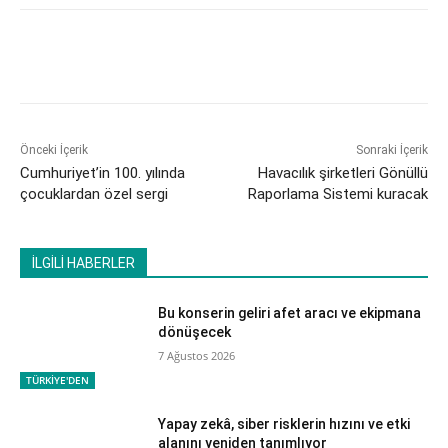
Önceki İçerik
Sonraki İçerik
Cumhuriyet’in 100. yılında
Havacılık şirketleri Gönüllü
çocuklardan özel sergi
Raporlama Sistemi kuracak
İLGİLİ HABERLER
Bu konserin geliri afet aracı ve ekipmana
dönüşecek
7 Ağustos 2026
TÜRKİYE'DEN
Yapay zekâ, siber risklerin hızını ve etki
alanını yeniden tanımlıyor