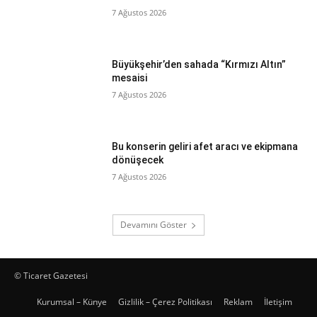
7 Ağustos 2026
Büyükşehir’den sahada “Kırmızı Altın”
mesaisi
7 Ağustos 2026
Bu konserin geliri afet aracı ve ekipmana
dönüşecek
7 Ağustos 2026
Devamını Göster
© Ticaret Gazetesi
Kurumsal – Künye
Gizlilik – Çerez Politikası
Reklam
İletişim