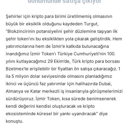
dönümünde satışa çıkıyor
Şehirler için kripto para birimi üretilmemiş olmasının
büyük bir eksiklik olduğunu kaydeden Turgut,
“Blokzincirinin potansiyelini şehir düzlemine taşıyan ilk
şehir token’ını bu eksiklikten yola çıkarak geliştirdik. Hem
yatırımcılarına hem de İzmir’e katkıda bulunacağına
inandığımız İzmir Token’ı Türkiye Cumhuriyeti’nin 100.
yılını kutlayacağımız 29 Ekim’de, Türk kripto para borsası
Bzetmex’te erişilebilir bir fiyattan ön satışa çıkaracağız. 1
ila 5 milyon dolar seviyesinde olmasını planladığımız
ikinci ve üçüncü faz yatırımlar için halihazırda Dubai,
Almanya ve Katar merkezli iş insanlarıyla görüşmelerimizi
sürdürüyoruz. İzmir Token, kısa sürede benimsenerek
kendi değerini kendisi oluşturacak ve kripto
ekosisteminde küresel bir yankı uyandıracak” diye
konuştu.