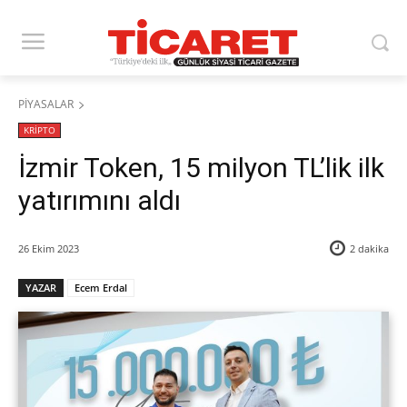
PİYASALAR
KRİPTO
İzmir Token, 15 milyon TL’lik ilk
yatırımını aldı
26 Ekim 2023
2
dakika
YAZAR
Ecem Erdal