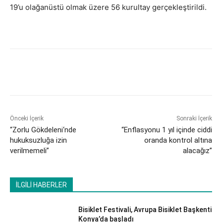
19’u olağanüstü olmak üzere 56 kurultay gerçekleştirildi.
Önceki İçerik
Sonraki İçerik
“Zorlu Gökdeleni‘nde
“Enflasyonu 1 yıl içinde ciddi
hukuksuzluğa izin
oranda kontrol altına
verilmemeli”
alacağız”
İLGİLİ HABERLER
Bisiklet Festivali, Avrupa Bisiklet Başkenti
Konya’da başladı