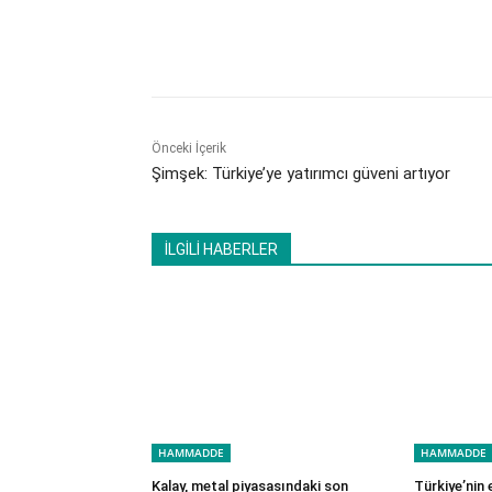
Paylaş
Önceki İçerik
Şimşek: Türkiye’ye yatırımcı güveni artıyor
İLGİLİ HABERLER
HAMMADDE
HAMMADDE
Kalay, metal piyasasındaki son
Türkiye’nin 