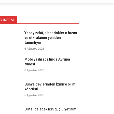
GÜNDEM
Yapay zekâ, siber risklerin hızını
ve etki alanını yeniden
tanımlıyor
6 Ağustos 2026
Mobilya ihracatında Avrupa
ivmesi
6 Ağustos 2026
Dünya devlerinden İzmir’e bilim
köprüsü
6 Ağustos 2026
Dijital gelecek için güçlü yatırım