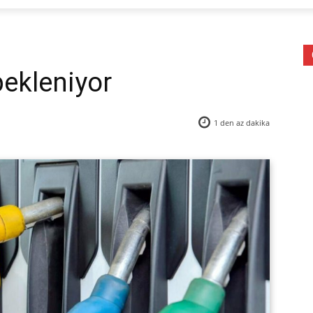
bekleniyor
1 den az
dakika