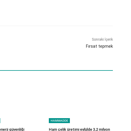
Sonraki İçerik
Fırsat tepmek
HAMMADDE
enerji güvenliği
Ham çelik üretimi eylülde 3,2 milyon