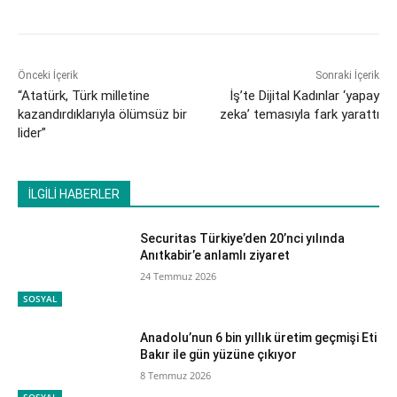
Önceki İçerik
Sonraki İçerik
“Atatürk, Türk milletine
İş’te Dijital Kadınlar ‘yapay
kazandırdıklarıyla ölümsüz bir
zeka’ temasıyla fark yarattı
lider”
İLGİLİ HABERLER
Securitas Türkiye’den 20’nci yılında
Anıtkabir’e anlamlı ziyaret
24 Temmuz 2026
SOSYAL
Anadolu’nun 6 bin yıllık üretim geçmişi Eti
Bakır ile gün yüzüne çıkıyor
8 Temmuz 2026