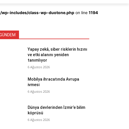
ml/wp-includes/class-wp-duotone.php
on line
1194
GÜNDEM
Yapay zekâ, siber risklerin hızını
ve etki alanını yeniden
tanımlıyor
6 Ağustos 2026
Mobilya ihracatında Avrupa
ivmesi
6 Ağustos 2026
Dünya devlerinden İzmir’e bilim
köprüsü
6 Ağustos 2026