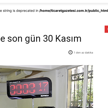
pe string is deprecated in
/home/ticaretgazetesi.com.tr/public_ht
de son gün 30 Kasım
1 den az
dakika