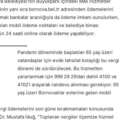
 Belediyesi’nin Büyükpark içindeki Mali Hizmetler
nin yanı sıra bornova.bel.tr adresinden ödemelerini
aşmalı bankalar aracılığıyla da ödeme imkanı sunulurken,
 olan mobil ödeme noktaları ve belediye binası
n 24 saati online olarak ödeme yapabiliyor.
Pandemi döneminde başlatılan 65 yaş üzeri
vatandaşlar için evde tahsilat kolaylığı bu vergi
dönemi de sürdürülecek. Bu hizmetten
yararlanmak için 999 29 29’dan dahili 4100 ve
4102’i arayarak randevu alınması gerekiyor. 65
yaş üzeri Bornovalılar evlerine gelen mobil
ergi ödemelerini son güne bırakmamaları konusunda
r. Mustafa İduğ, “Toplanan vergiler ilçemize hizmet