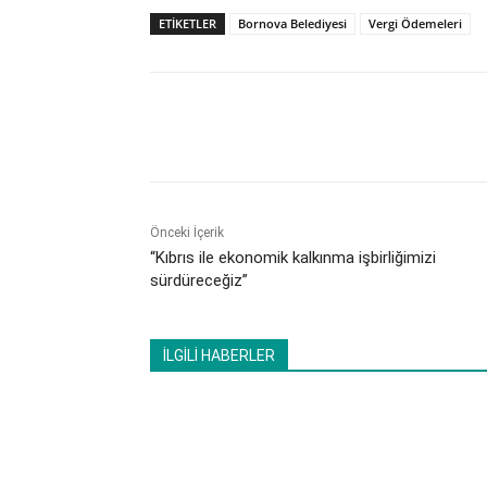
ETİKETLER
Bornova Belediyesi
Vergi Ödemeleri
Paylaş
Önceki İçerik
“Kıbrıs ile ekonomik kalkınma işbirliğimizi
sürdüreceğiz”
İLGİLİ HABERLER