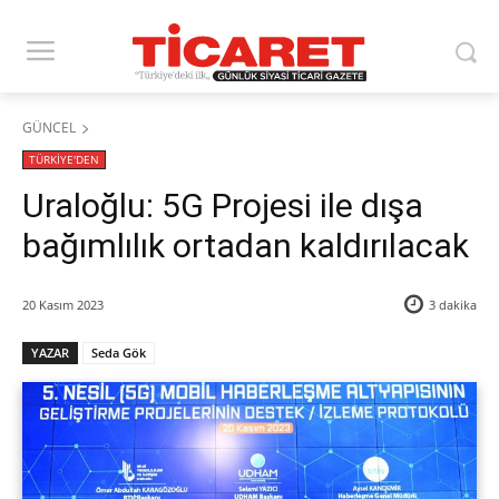
GÜNCEL
TÜRKİYE'DEN
Uraloğlu: 5G Projesi ile dışa
bağımlılık ortadan kaldırılacak
20 Kasım 2023
3
dakika
YAZAR
Seda Gök