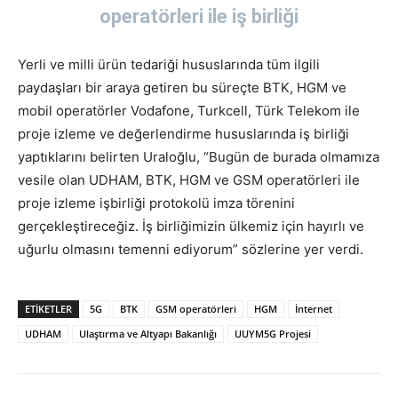
operatörleri ile iş birliği
Yerli ve milli ürün tedariği hususlarında tüm ilgili
paydaşları bir araya getiren bu süreçte BTK, HGM ve
mobil operatörler Vodafone, Turkcell, Türk Telekom ile
proje izleme ve değerlendirme hususlarında iş birliği
yaptıklarını belirten Uraloğlu, “Bugün de burada olmamıza
vesile olan UDHAM, BTK, HGM ve GSM operatörleri ile
proje izleme işbirliği protokolü imza törenini
gerçekleştireceğiz. İş birliğimizin ülkemiz için hayırlı ve
uğurlu olmasını temenni ediyorum” sözlerine yer verdi.
ETİKETLER
5G
BTK
GSM operatörleri
HGM
İnternet
UDHAM
Ulaştırma ve Altyapı Bakanlığı
UUYM5G Projesi