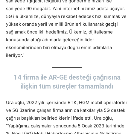
saniyede 1gigabit (cigabit) ve gönderme hızları ise
saniyede 90 megabit. Yani internet hızımız adeta uçuyor.
5G ile ülkemize, dünyayla rekabet edecek hızı sunmak ve
yüksek oranda yerli ve milli ürünleri kullanarak geçişi
sağlamak öncelikli hedefimiz. Ülkemiz, dijitalleşme
konusunda attığı adımlarla geleceğin lider
ekonomilerinden biri olmaya doğru emin adımlarla
ilerliyor.”
14 firma ile AR-GE desteği çağrısına
ilişkin tüm süreçler tamamlandı
Uraloğlu, 2022 yılı içerisinde BTK, HGM mobil operatörler
ve 5G üzerine çalışan firmaların da katkılarıyla 5G destek
çağrısı başlıkları belirlediklerini ifade etti. Uraloğlu,
“Yaptığımız çalışmalar sonucunda 5 Ocak 2023 tarihinde
‘5. Nesil (5G) Mobil Haberleşme Altyapısının Geliştirme