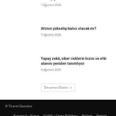
7 Ağustos 2026
Altının yükselişi kalıcı olacak mı?
7 Ağustos 2026
Yapay zekâ, siber risklerin hızını ve etki
alanını yeniden tanımlıyor
6 Ağustos 2026
Devamını Göster
© Ticaret Gazetesi
Kurumsal – Künye
Gizlilik – Çerez Politikası
Reklam
İletişim