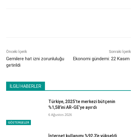
Önceki İçerik
Sonraki İçerik
Gemilere hat izni zorunluluğu
Ekonomi gündemi: 22 Kasım
getirildi
İLGİLİ HABERLER
Türkiye, 2025’te merkezi bütçenin
%1,58’ini AR-GE’ye ayırdı
6 Ağustos 2026
GÖSTERGELER
İnternet kullanımı %92,3’e yükseldi