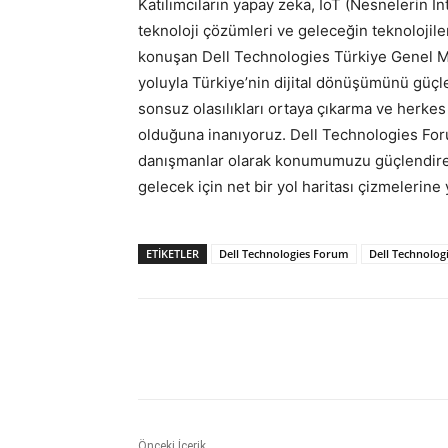
Katılımcıların yapay zeka, IoT (Nesnelerin İnt
teknoloji çözümleri ve geleceğin teknolojile
konuşan Dell Technologies Türkiye Genel Müd
yoluyla Türkiye’nin dijital dönüşümünü güçl
sonsuz olasılıkları ortaya çıkarma ve herkes
olduğuna inanıyoruz. Dell Technologies Forum
danışmanlar olarak konumumuzu güçlendirece
gelecek için net bir yol haritası çizmelerine
ETİKETLER
Dell Technologies Forum
Dell Technolog
Paylaş
Önceki İçerik