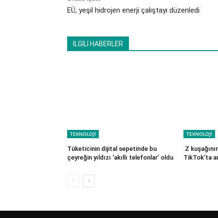
EÜ, yeşil hidrojen enerji çalıştayı düzenledi
İLGİLİ HABERLER
TEKNOLOJİ
TEKNOLOJİ
Tüketicinin dijital sepetinde bu
Z kuşağının
çeyreğin yıldızı ‘akıllı telefonlar’ oldu
TikTok’ta a