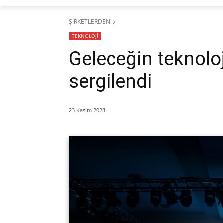
ŞİRKETLERDEN
TEKNOLOJİ
Geleceğin teknoloj
sergilendi
23 Kasım 2023