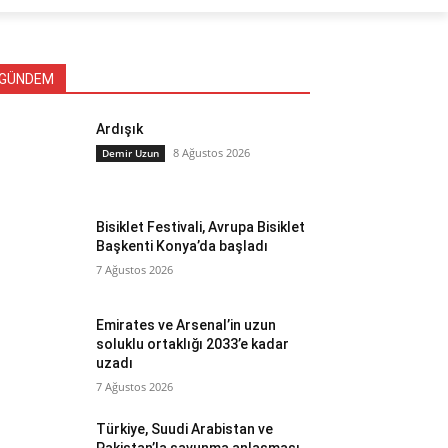
GÜNDEM
Ardışık
8 Ağustos 2026
Demir Uzun
Bisiklet Festivali, Avrupa Bisiklet
Başkenti Konya’da başladı
7 Ağustos 2026
Emirates ve Arsenal’in uzun
soluklu ortaklığı 2033’e kadar
uzadı
7 Ağustos 2026
Türkiye, Suudi Arabistan ve
Pakistan’la savunma anlaşması