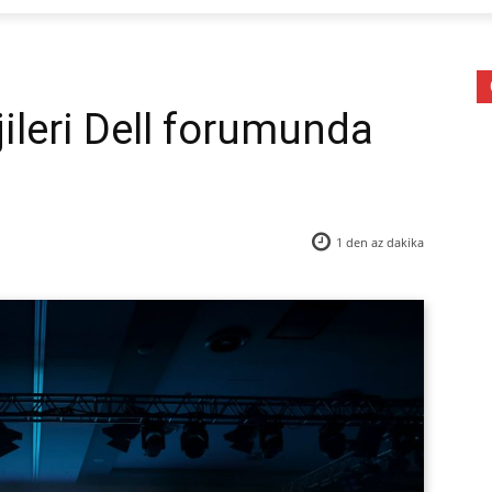
ileri Dell forumunda
1 den az
dakika