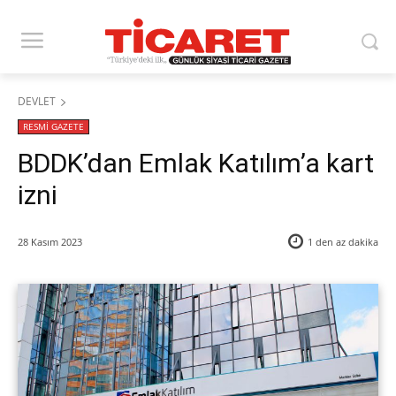
DEVLET
RESMİ GAZETE
BDDK’dan Emlak Katılım’a kart
izni
28 Kasım 2023
1 den az
dakika