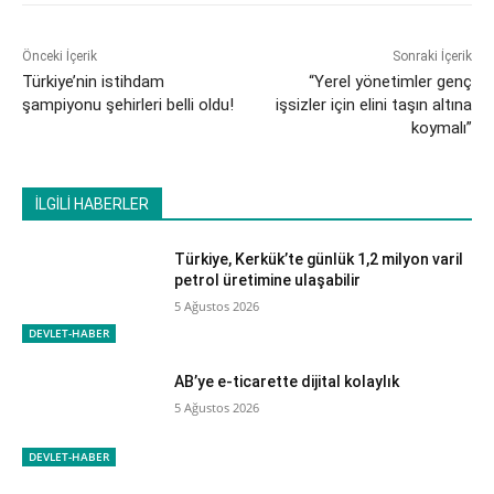
Önceki İçerik
Sonraki İçerik
Türkiye’nin istihdam
“Yerel yönetimler genç
şampiyonu şehirleri belli oldu!
işsizler için elini taşın altına
koymalı”
İLGİLİ HABERLER
Türkiye, Kerkük’te günlük 1,2 milyon varil
petrol üretimine ulaşabilir
5 Ağustos 2026
DEVLET-HABER
AB’ye e-ticarette dijital kolaylık
5 Ağustos 2026
DEVLET-HABER