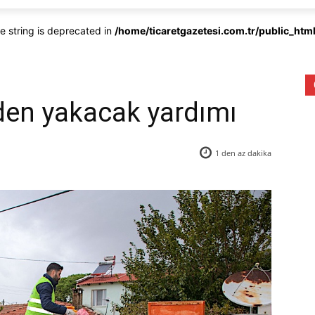
pe string is deprecated in
/home/ticaretgazetesi.com.tr/public_ht
nden yakacak yardımı
1 den az
dakika