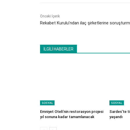
Önceki İçerik
Rekabet Kurulu’ndan ilaç şirketlerine soruştur
İLGİLİ HABERLER
SOSYAL
SOSYAL
Emniyet Oteli’nin restorasyon projesi
Sardes’te t
yıl sonuna kadar tamamlanacak
yaşandı