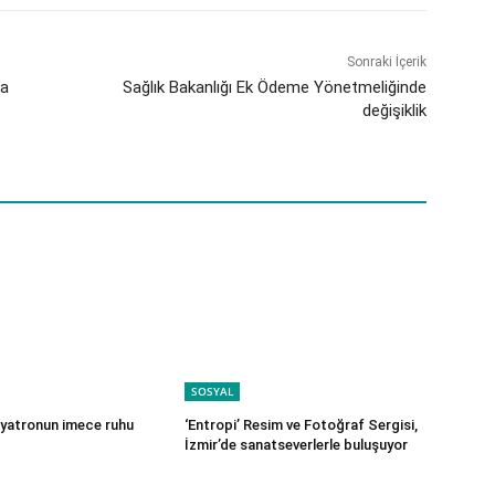
Sonraki İçerik
ma
Sağlık Bakanlığı Ek Ödeme Yönetmeliğinde
değişiklik
SOSYAL
iyatronun imece ruhu
‘Entropi’ Resim ve Fotoğraf Sergisi,
İzmir’de sanatseverlerle buluşuyor