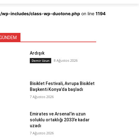
ml/wp-includes/class-wp-duotone.php
on line
1194
GÜNDEM
Ardışık
8 Ağustos 2026
Demir Uzun
Bisiklet Festivali, Avrupa Bisiklet
Başkenti Konya’da başladı
7 Ağustos 2026
Emirates ve Arsenal’in uzun
soluklu ortaklığı 2033’e kadar
uzadı
7 Ağustos 2026