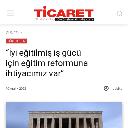
GÜNCEL
TÜRKİYE'DEN
“İyi eğitilmiş iş gücü
için eğitim reformuna
ihtiyacımız var”
10 Aralık 2023
1
dakika