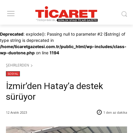
Deprecated
: explode(): Passing null to parameter #2 ($string) of
type string is deprecated in
/home/ticaretgazetesi.com.tr/public_html/wp-includes/class-
wp-duotone.php
on line
1194
ŞEHİRLERDEN
SOSYAL
İzmir’den Hatay’a destek
sürüyor
12 Aralık 2023
1 den az
dakika