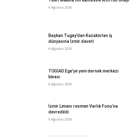
Tibet Makina’nın kalitesine AS9100 onayı
6 Ağustos 2026
Başkan Tugay’dan Kazakistan iş
dünyasına İzmir daveti
6 Ağustos 2026
TÜGİAD Ege’ye yeni dernek merkezi
binası
6 Ağustos 2026
İzmir Limanı resmen Varlık Fonu’na
devredildi
6 Ağustos 2026