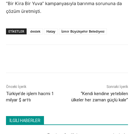
“Bir Kira Bir Yuva” kampanyasıyla barınma sorununa da
çözüm üretmişti.
ETİKETLER
destek
Hatay
İzmir Büyükşehir Belediyesi
Önceki İçerik
Sonraki İçerik
Türkiye’de işlem hacmi 1
“Kendi kendine yetebilen
milyar $ arttı
ülkeler her zaman güçlü kalır”
İLGİLİ HABERLER