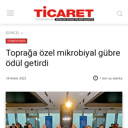
GÜNCEL
TÜRKİYE'DEN
Toprağa özel mikrobiyal gübre
ödül getirdi
18 Aralık 2023
1 den az
dakika