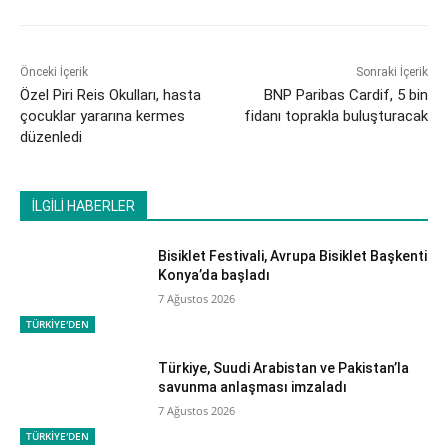
Önceki İçerik
Sonraki İçerik
Özel Piri Reis Okulları, hasta
BNP Paribas Cardif, 5 bin
çocuklar yararına kermes
fidanı toprakla buluşturacak
düzenledi
İLGİLİ HABERLER
Bisiklet Festivali, Avrupa Bisiklet Başkenti
Konya’da başladı
7 Ağustos 2026
TÜRKİYE'DEN
Türkiye, Suudi Arabistan ve Pakistan’la
savunma anlaşması imzaladı
7 Ağustos 2026
TÜRKİYE'DEN