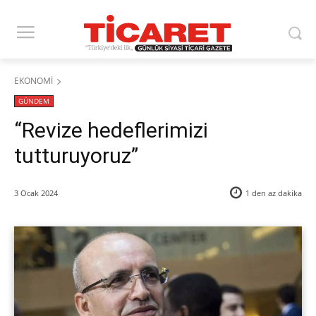
EKONOMİ
GÜNDEM
“Revize hedeflerimizi
tutturuyoruz”
3 Ocak 2024
1 den az
dakika