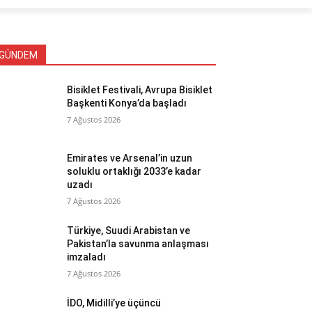
GÜNDEM
Bisiklet Festivali, Avrupa Bisiklet
Başkenti Konya’da başladı
7 Ağustos 2026
Emirates ve Arsenal’in uzun
soluklu ortaklığı 2033’e kadar
uzadı
7 Ağustos 2026
Türkiye, Suudi Arabistan ve
Pakistan’la savunma anlaşması
imzaladı
7 Ağustos 2026
İDO, Midilli’ye üçüncü