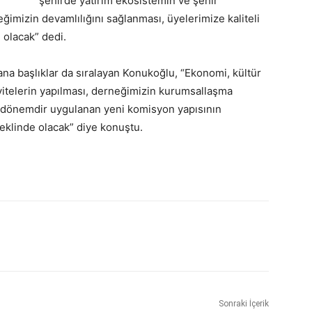
şehirde yatırım ekosistemin ve şehir
ğimizin devamlılığını sağlanması, üyelerimize kaliteli
olacak” dedi.
na başlıklar da sıralayan Konukoğlu, “Ekonomi, kültür
tivitelerin yapılması, derneğimizin kurumsallaşma
ki dönemdir uygulanan yeni komisyon yapısının
şeklinde olacak” diye konuştu.
Sonraki İçerik