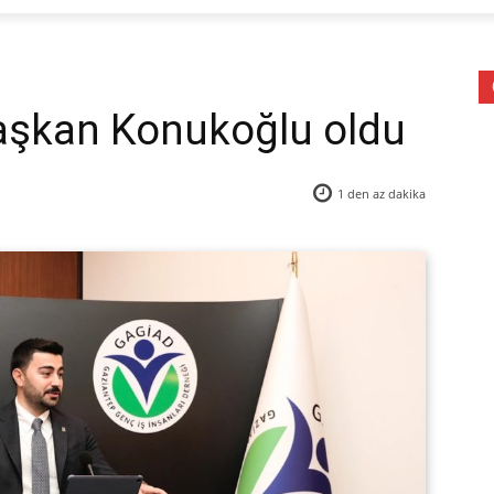
aşkan Konukoğlu oldu
1 den az
dakika