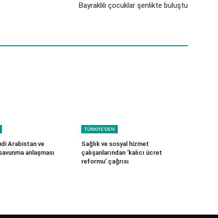
Bayraklılı çocuklar şenlikte buluştu
TÜRKİYE'DEN
udi Arabistan ve
Sağlık ve sosyal hizmet
 savunma anlaşması
çalışanlarından ‘kalıcı ücret
reformu’ çağrısı