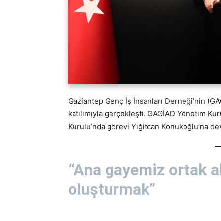
Gaziantep Genç İş İnsanları Derneği’nin (GA
katılımıyla gerçekleşti. GAGİAD Yönetim Ku
Kurulu’nda görevi Yiğitcan Konukoğlu’na dev
“Ana gayemiz ortak a
oluşturmak”