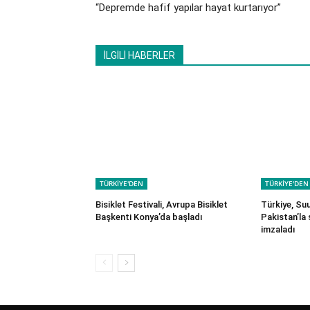
“Depremde hafif yapılar hayat kurtarıyor”
İLGİLİ HABERLER
TÜRKİYE'DEN
TÜRKİYE'DEN
Bisiklet Festivali, Avrupa Bisiklet
Türkiye, Su
Başkenti Konya’da başladı
Pakistan’la
imzaladı