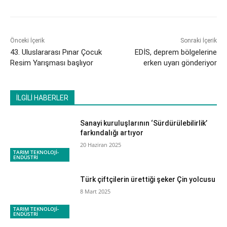
Önceki İçerik
Sonraki İçerik
43. Uluslararası Pınar Çocuk
EDİS, deprem bölgelerine
Resim Yarışması başlıyor
erken uyarı gönderiyor
İLGİLİ HABERLER
Sanayi kuruluşlarının ‘Sürdürülebilirlik’
farkındalığı artıyor
20 Haziran 2025
TARIM TEKNOLOJİ-
ENDÜSTRİ
Türk çiftçilerin ürettiği şeker Çin yolcusu
8 Mart 2025
TARIM TEKNOLOJİ-
ENDÜSTRİ