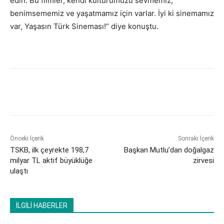
edin. Bu filmler, kendi kültürümüzü sevmemiz,
benimsememiz ve yaşatmamız için varlar. İyi ki sinemamız
var, Yaşasın Türk Sineması!” diye konuştu.
Önceki İçerik
Sonraki İçerik
TSKB, ilk çeyrekte 198,7
Başkan Mutlu’dan doğalgaz
milyar TL aktif büyüklüğe
zirvesi
ulaştı
İLGİLİ HABERLER