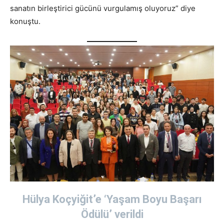
sanatın birleştirici gücünü vurgulamış oluyoruz” diye
konuştu.
Hülya Koçyiğit’e ‘Yaşam Boyu Başarı
Ödülü’ verildi