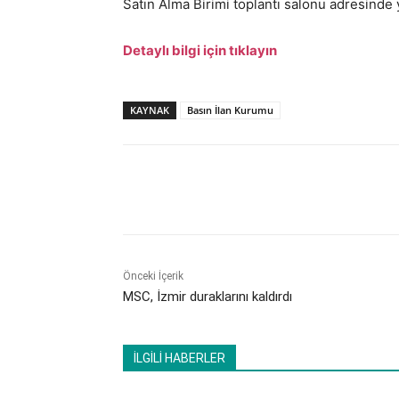
Satın Alma Birimi toplantı salonu adresinde 
Detaylı bilgi için tıklayın
KAYNAK
Basın İlan Kurumu
Paylaş
Önceki İçerik
MSC, İzmir duraklarını kaldırdı
İLGİLİ HABERLER