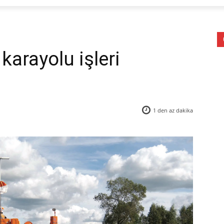
karayolu işleri
1 den az
dakika