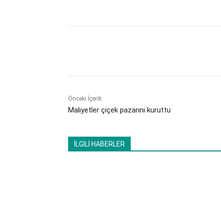
Paylaş
Önceki İçerik
Maliyetler çiçek pazarını kuruttu
İLGİLİ HABERLER