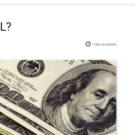
TL?
1 den az
dakika