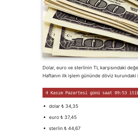
Dolar, euro ve sterlinin TL karşısındaki değer
Haftanın ilk işlem gününde döviz kurundaki 
4 Kasım Pazartesi günü saat 09:53 iti
dolar ₺ 34,35
euro ₺ 37,45
sterlin ₺ 44,67