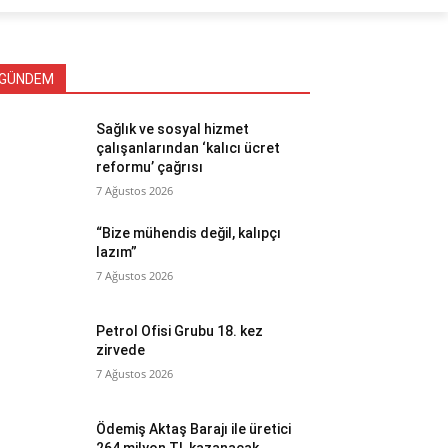
GÜNDEM
Sağlık ve sosyal hizmet
çalışanlarından ‘kalıcı ücret
reformu’ çağrısı
7 Ağustos 2026
“Bize mühendis değil, kalıpçı
lazım”
7 Ağustos 2026
Petrol Ofisi Grubu 18. kez
zirvede
7 Ağustos 2026
Ödemiş Aktaş Barajı ile üretici
264 milyon TL kazanacak