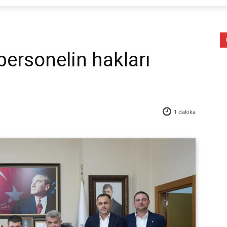
personelin hakları
1
dakika