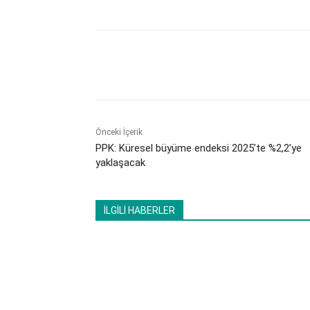
Paylaş
Önceki İçerik
PPK: Küresel büyüme endeksi 2025’te %2,2’ye
yaklaşacak
İLGİLİ HABERLER