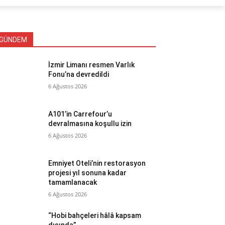
GÜNDEM
İzmir Limanı resmen Varlık
Fonu’na devredildi
6 Ağustos 2026
A101’in Carrefour’u
devralmasına koşullu izin
6 Ağustos 2026
Emniyet Oteli’nin restorasyon
projesi yıl sonuna kadar
tamamlanacak
6 Ağustos 2026
“Hobi bahçeleri hâlâ kapsam
dışında”