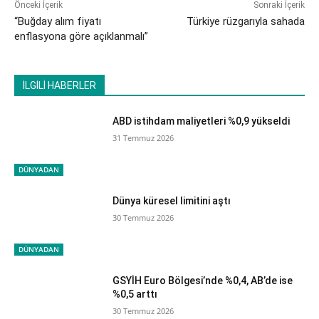
Önceki İçerik
Sonraki İçerik
“Buğday alım fiyatı
Türkiye rüzgarıyla sahada
enflasyona göre açıklanmalı”
İLGİLİ HABERLER
ABD istihdam maliyetleri %0,9 yükseldi
31 Temmuz 2026
DÜNYADAN
Dünya küresel limitini aştı
30 Temmuz 2026
DÜNYADAN
GSYİH Euro Bölgesi’nde %0,4, AB’de ise
%0,5 arttı
30 Temmuz 2026