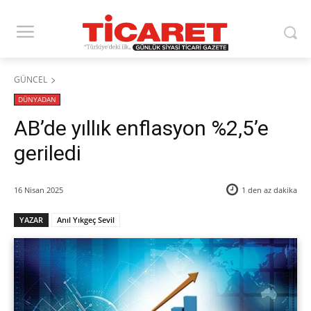
GÜNCEL
DÜNYADAN
AB’de yıllık enflasyon %2,5’e
geriledi
16 Nisan 2025
1 den az
dakika
YAZAR
Anıl Yıkgeç Sevil