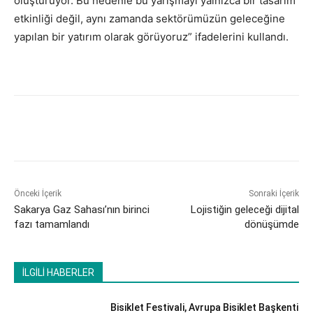
oluşturuyor. Bu nedenle bu yarışmayı yalnızca bir tasarım
etkinliği değil, aynı zamanda sektörümüzün geleceğine
yapılan bir yatırım olarak görüyoruz” ifadelerini kullandı.
Önceki İçerik
Sonraki İçerik
Sakarya Gaz Sahası’nın birinci
Lojistiğin geleceği dijital
fazı tamamlandı
dönüşümde
İLGİLİ HABERLER
Bisiklet Festivali, Avrupa Bisiklet Başkenti