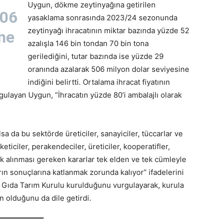
Uygun, dökme zeytinyağına getirilen
506
yasaklama sonrasında 2023/24 sezonunda
zeytinyağı ihracatının miktar bazında yüzde 52
ne
azalışla 146 bin tondan 70 bin tona
gerilediğini, tutar bazında ise yüzde 29
oranında azalarak 506 milyon dolar seviyesine
indiğini belirtti. Ortalama ihracat fiyatının
rgulayan Uygun, “İhracatın yüzde 80’i ambalajlı olarak
olsa da bu sektörde üreticiler, sanayiciler, tüccarlar ve
iciler, perakendeciler, üreticiler, kooperatifler,
rek alınması gereken kararlar tek elden ve tek cümleyle
rın sonuçlarına katlanmak zorunda kalıyor” ifadelerini
a Gıda Tarım Kurulu kurulduğunu vurgulayarak, kurula
n olduğunu da dile getirdi.