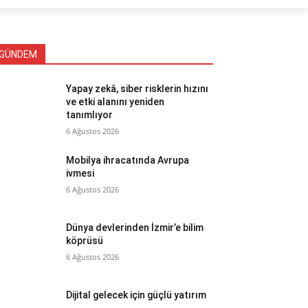
GÜNDEM
Yapay zekâ, siber risklerin hızını
ve etki alanını yeniden
tanımlıyor
6 Ağustos 2026
Mobilya ihracatında Avrupa
ivmesi
6 Ağustos 2026
Dünya devlerinden İzmir’e bilim
köprüsü
6 Ağustos 2026
Dijital gelecek için güçlü yatırım