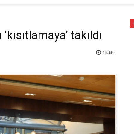
 ‘kısıtlamaya’ takıldı
2
dakika