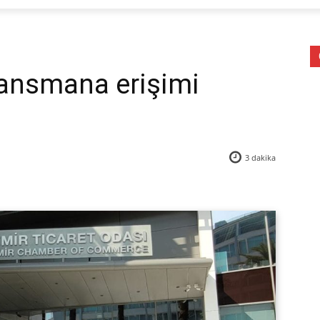
nansmana erişimi
3
dakika