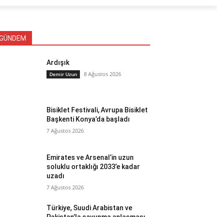
GÜNDEM
Ardışık
8 Ağustos 2026
Demir Uzun
Bisiklet Festivali, Avrupa Bisiklet
Başkenti Konya’da başladı
7 Ağustos 2026
Emirates ve Arsenal’in uzun
soluklu ortaklığı 2033’e kadar
uzadı
7 Ağustos 2026
Türkiye, Suudi Arabistan ve
Pakistan’la savunma anlaşması