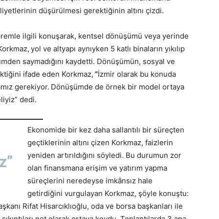
iyetlerinin düşürülmesi gerektiğinin altını çizdi.
remle ilgili konuşarak, kentsel dönüşümü veya yerinde
 Korkmaz,
yol ve altyapı aynıyken 5 katlı binaların yıkılıp
üşümden saymadığını kaydetti. Dönüşümün, sosyal ve
ektiğini ifade eden Korkmaz,
“
İzmir olarak bu konuda
amız gerekiyor.
Dönüşümde de örnek bir model ortaya
iyiz” dedi.
Ekonomide bir kez daha sallantılı bir süreçten
geçtiklerinin altını çizen Korkmaz, faizlerin
yeniden artırıldığını söyledi. Bu durumun zor
z”
olan finansmana erişim ve yatırım yapma
süreçlerini neredeyse imkânsız hale
getirdiğini vurgulayan Korkmaz, şöyle konuştu:
şkanı Rifat Hisarcıklıoğlu, oda ve borsa başkanları ile
ıkıntıları net olarak ortaya koydu. Toplantılarda 3 ana