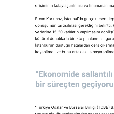
erişiminin kolaylaştırılması ve finansman mal
Ercan Korkmaz, İstanbul’da gerçekleşen dep
dönüşümün tartışılması gerektiğini belirtti.
yerlerine 15-20 katlıların yapılmasını dön
kültürel donatılarla birlikte planlanması ger
İstanbul’un düştüğü hatalardan ders çıkarm
koyabilmeli ve bunu ortak akılla başarabilmel
“Ekonomide sallantılı
bir süreçten geçiyoru
“Türkiye Odalar ve Borsalar Birliği (TOBB) Ba
yapmış olduğu toplantılardan sonra yaşanan s