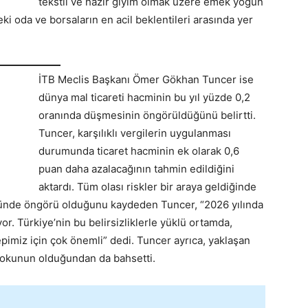
tekstil ve hazır giyim olmak üzere emek yoğun
ki oda ve borsaların en acil beklentileri arasında yer
İTB Meclis Başkanı Ömer Gökhan Tuncer ise
dünya mal ticareti hacminin bu yıl yüzde 0,2
oranında düşmesinin öngörüldüğünü belirtti.
Tuncer, karşılıklı vergilerin uygulanması
durumunda ticaret hacminin ek olarak 0,6
puan daha azalacağının tahmin edildiğini
aktardı. Tüm olası riskler bir araya geldiğinde
nünde öngörü olduğunu kaydeden Tuncer, “2026 yılında
or. Türkiye’nin bu belirsizliklerle yüklü ortamda,
hepimiz için çok önemli” dedi. Tuncer ayrıca, yaklaşan
tokunun olduğundan da bahsetti.