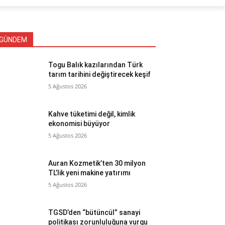
GÜNDEM
Togu Balık kazılarından Türk
tarım tarihini değiştirecek keşif
5 Ağustos 2026
Kahve tüketimi değil, kimlik
ekonomisi büyüyor
5 Ağustos 2026
Auran Kozmetik’ten 30 milyon
TL’lik yeni makine yatırımı
5 Ağustos 2026
TGSD’den “bütüncül” sanayi
politikası zorunluluğuna vurgu