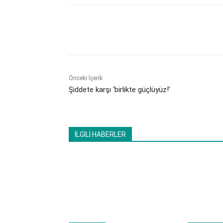
Paylaş
Önceki İçerik
Şiddete karşı ‘birlikte güçlüyüz!’
İLGİLİ HABERLER