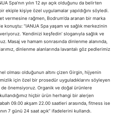
A Spa’nın yılın 12 ayı açık olduğunu da belirten
bir ekiple kişiye özel uygulamalar yapıldığını söyledi.
met vermesine rağmen, Bodrum’da aranan bir marka
e konuştu: “IANUA Spa yaşam ve sağlık merkezinin
 veriyoruz. ‘Kendinizi keşfedin’ sloganıyla sağlık ve
yoruz. Masaj ve hamam sonrasında dinlenme alanında,
larımız, dinlenme alanlarında lavantalı göz pedlerimiz
el olması olduğunun altını çizen Girgin, hijyenin
mizlik için özel bir prosedür uyguladıklarını söyleyen
i de önemsiyoruz. Organik ve doğal ürünlere
kullandığımız hiçbir ürün herhangi bir alerjen
bah 09.00 akşam 22.00 saatleri arasında, fitness ise
nın 7 günü 24 saat açık” ifadelerini kullandı.