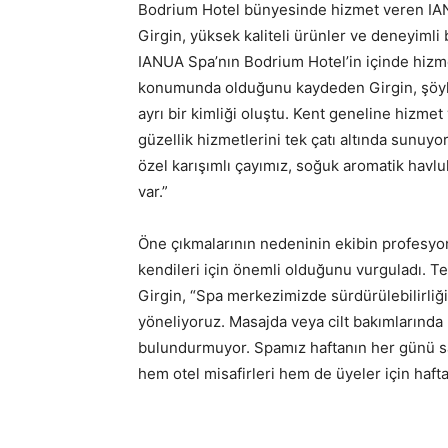
Bodrium Hotel bünyesinde hizmet veren IANU
Girgin, yüksek kaliteli ürünler ve deneyimli 
IANUA Spa’nın Bodrium Hotel’in içinde hiz
konumunda olduğunu kaydeden Girgin, şöyl
ayrı bir kimliği oluştu. Kent geneline hizmet
güzellik hizmetlerini tek çatı altında sunu
özel karışımlı çayımız, soğuk aromatik havlu
var.”
Öne çıkmalarının nedeninin ekibin profesyon
kendileri için önemli olduğunu vurguladı. Te
Girgin, “Spa merkezimizde sürdürülebilirliğ
yöneliyoruz. Masajda veya cilt bakımlarında 
bulundurmuyor. Spamız haftanın her günü sa
hem otel misafirleri hem de üyeler için hafta