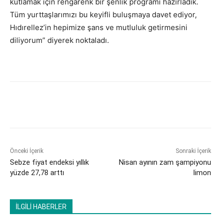
kutlamak için rengarenk bir şenlik programı hazırladık.
Tüm yurttaşlarımızı bu keyifli buluşmaya davet ediyor,
Hıdırellez’in hepimize şans ve mutluluk getirmesini
diliyorum” diyerek noktaladı.
Önceki İçerik
Sonraki İçerik
Sebze fiyat endeksi yıllık
Nisan ayının zam şampiyonu
yüzde 27,78 arttı
limon
İLGİLİ HABERLER