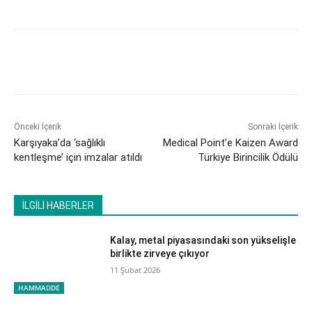
Önceki İçerik
Sonraki İçerik
Karşıyaka’da ‘sağlıklı
Medical Point’e Kaizen Award
kentleşme’ için imzalar atıldı
Türkiye Birincilik Ödülü
İLGİLİ HABERLER
Kalay, metal piyasasındaki son yükselişle
birlikte zirveye çıkıyor
11 Şubat 2026
HAMMADDE