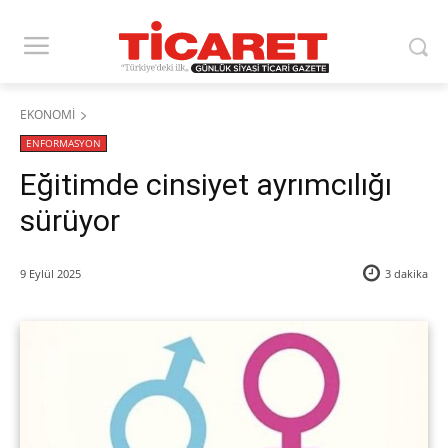
EKONOMİ
ENFORMASYON
Eğitimde cinsiyet ayrımcılığı
sürüyor
9 Eylül 2025
3
dakika