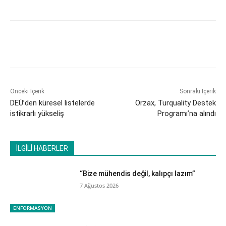
Önceki İçerik
Sonraki İçerik
DEÜ’den küresel listelerde
Orzax, Turquality Destek
istikrarlı yükseliş
Programı’na alındı
İLGİLİ HABERLER
“Bize mühendis değil, kalıpçı lazım”
7 Ağustos 2026
ENFORMASYON