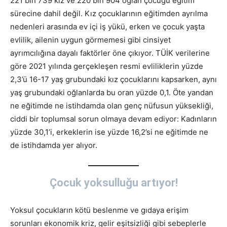
221 bin 739 kız ve 220 bin 904 oğlan çocuğu eğitim
sürecine dahil değil. Kız çocuklarının eğitimden ayrılma
nedenleri arasında ev içi iş yükü, erken ve çocuk yaşta
evlilik, ailenin uygun görmemesi gibi cinsiyet
ayrımcılığına dayalı faktörler öne çıkıyor. TÜİK verilerine
göre 2021 yılında gerçekleşen resmi evliliklerin yüzde
2,3’ü 16-17 yaş grubundaki kız çocuklarını kapsarken, aynı
yaş grubundaki oğlanlarda bu oran yüzde 0,1. Öte yandan
ne eğitimde ne istihdamda olan genç nüfusun yüksekliği,
ciddi bir toplumsal sorun olmaya devam ediyor: Kadınların
yüzde 30,1’i, erkeklerin ise yüzde 16,2’si ne eğitimde ne
de istihdamda yer alıyor.
Çocuk yoksulluğu artıyor!
Yoksul çocukların kötü beslenme ve gıdaya erişim
sorunları ekonomik kriz, gelir eşitsizliği gibi sebeplerle