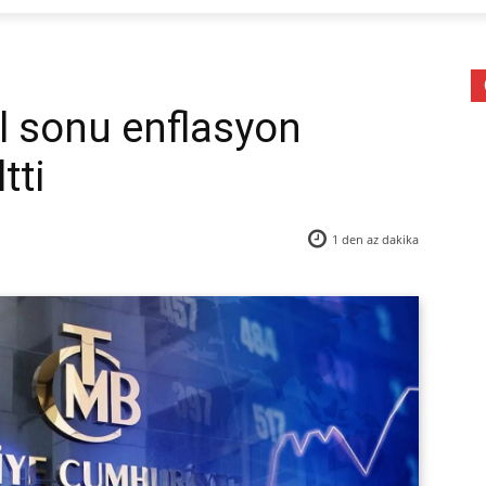
l sonu enflasyon
tti
1 den az
dakika