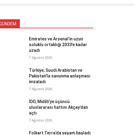
GÜNDEM
Emirates ve Arsenal’in uzun
soluklu ortaklığı 2033’e kadar
uzadı
7 Ağustos 2026
Türkiye, Suudi Arabistan ve
Pakistan’la savunma anlaşması
imzaladı
7 Ağustos 2026
İDO, Midilli’ye üçüncü
uluslararası hattını Akçay’dan
açtı
7 Ağustos 2026
Folkart Terra’da yaşam başladı