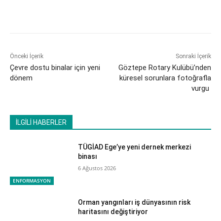
Önceki İçerik
Sonraki İçerik
Çevre dostu binalar için yeni
Göztepe Rotary Kulübü’nden
dönem
küresel sorunlara fotoğrafla
vurgu
İLGİLİ HABERLER
TÜGİAD Ege’ye yeni dernek merkezi
binası
6 Ağustos 2026
ENFORMASYON
Orman yangınları iş dünyasının risk
haritasını değiştiriyor