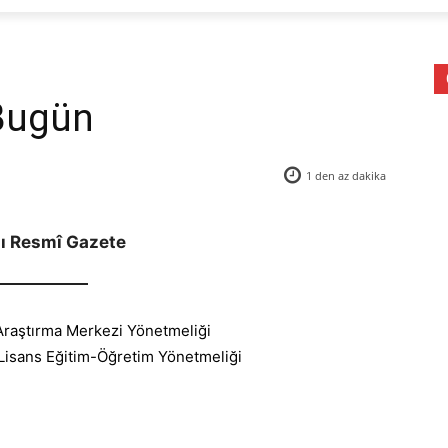
Bugün
1 den az
dakika
lı Resmî Gazete
Araştırma Merkezi Yönetmeliği
 Lisans Eğitim-Öğretim Yönetmeliği