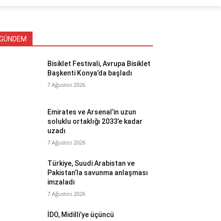
GÜNDEM
Bisiklet Festivali, Avrupa Bisiklet
Başkenti Konya’da başladı
7 Ağustos 2026
Emirates ve Arsenal’in uzun
soluklu ortaklığı 2033’e kadar
uzadı
7 Ağustos 2026
Türkiye, Suudi Arabistan ve
Pakistan’la savunma anlaşması
imzaladı
7 Ağustos 2026
İDO, Midilli’ye üçüncü