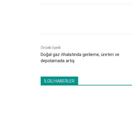
Paylaş
Önceki İçerik
Doğal gaz ithalatında gerileme, üretim ve
depolamada artış
İLGİLİ HABERLER