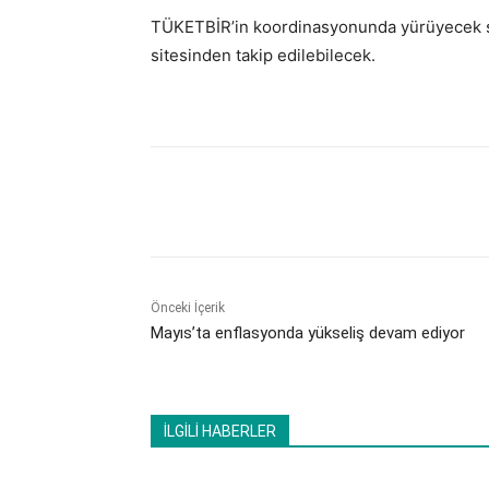
TÜKETBİR’in koordinasyonunda yürüyecek sür
sitesinden takip edilebilecek.
Paylaş
Önceki İçerik
Mayıs’ta enflasyonda yükseliş devam ediyor
İLGİLİ HABERLER