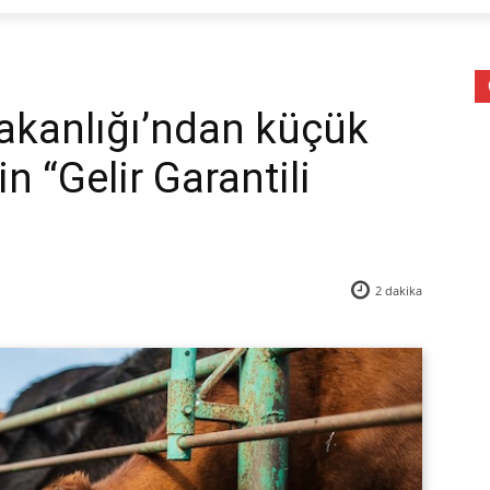
akanlığı’ndan küçük
çin “Gelir Garantili
2
dakika