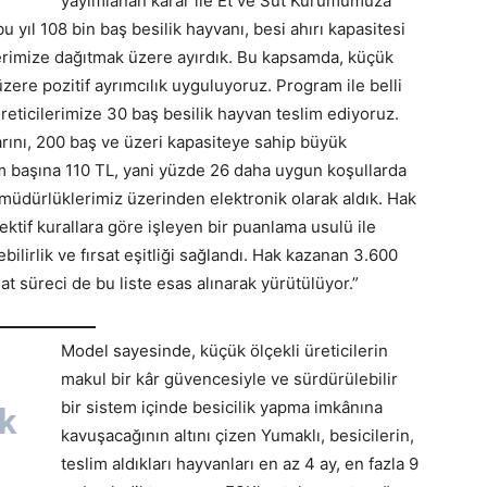
yayımlanan karar ile Et ve Süt Kurumumuza
u yıl 108 bin baş besilik hayvanı, besi ahırı kapasitesi
ilerimize dağıtmak üzere ayırdık. Bu kapsamda, küçük
ere pozitif ayrımcılık uyguluyoruz. Program ile belli
reticilerimize 30 baş besilik hayvan teslim ediyoruz.
arını, 200 baş ve üzeri kapasiteye sahip büyük
am başına 110 TL, yani yüzde 26 daha uygun koşullarda
n müdürlüklerimiz üzerinden elektronik olarak aldık. Hak
ektif kurallara göre işleyen bir puanlama usulü ile
ebilirlik ve fırsat eşitliği sağlandı. Hak kazanan 3.600
mat süreci de bu liste esas alınarak yürütülüyor.”
Model sayesinde, küçük ölçekli üreticilerin
makul bir kâr güvencesiyle ve sürdürülebilir
bir sistem içinde besicilik yapma imkânına
ik
kavuşacağının altını çizen Yumaklı, besicilerin,
teslim aldıkları hayvanları en az 4 ay, en fazla 9