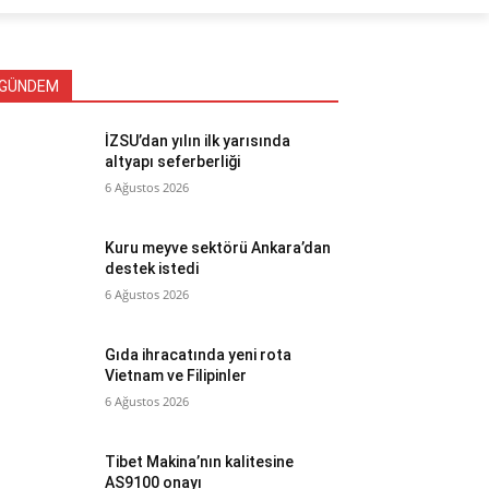
GÜNDEM
İZSU’dan yılın ilk yarısında
altyapı seferberliği
6 Ağustos 2026
Kuru meyve sektörü Ankara’dan
destek istedi
6 Ağustos 2026
Gıda ihracatında yeni rota
Vietnam ve Filipinler
6 Ağustos 2026
Tibet Makina’nın kalitesine
AS9100 onayı