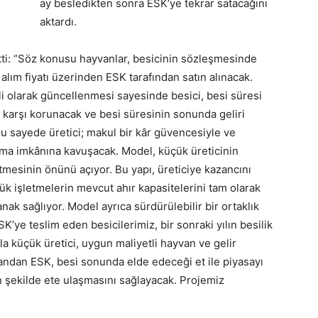
ay besledikten sonra ESK’ye tekrar satacağını
aktardı.
etti: “Söz konusu hayvanlar, besicinin sözleşmesinde
 alım fiyatı üzerinden ESK tarafından satın alınacak.
li olarak güncellenmesi sayesinde besici, besi süresi
 karşı korunacak ve besi süresinin sonunda geliri
Bu sayede üretici; makul bir kâr güvencesiyle ve
apma imkânına kavuşacak. Model, küçük üreticinin
mesinin önünü açıyor. Bu yapı, üreticiye kazancını
 işletmelerin mevcut ahır kapasitelerini tam olarak
k sağlıyor. Model ayrıca sürdürülebilir bir ortaklık
K’ye teslim eden besicilerimiz, bir sonraki yılın besilik
a küçük üretici, uygun maliyetli hayvan ve gelir
yandan ESK, besi sonunda elde edeceği et ile piyasayı
 şekilde ete ulaşmasını sağlayacak. Projemiz