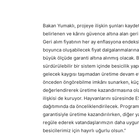
Bakan Yumaklı, projeye ilişkin şunları kayd
belirlenen ve kârını güvence altına alan geri
Geri alım fiyatının her ay enflasyona endeks
boyunca oluşabilecek fiyat dalgalanmalarına
büyük ölçüde garanti altına alınmış olacak. 
sürdürülebilir bir sistem içinde besicilik y
gelecek kaygısı taşımadan üretime devam et
önceden öngörebilme imkânı sunarken, küçük
değerlendirerek üretime kazandırmasına olana
ilişkisi de kuruyor. Hayvanlarını süresinde ES
dağıtımında da önceliklendirilecek. Programl
garantisiyle üretime kazandırılırken, diğer 
regüle ederek vatandaşlarımızın daha uygun
besicilerimiz için hayırlı uğurlu olsun.”