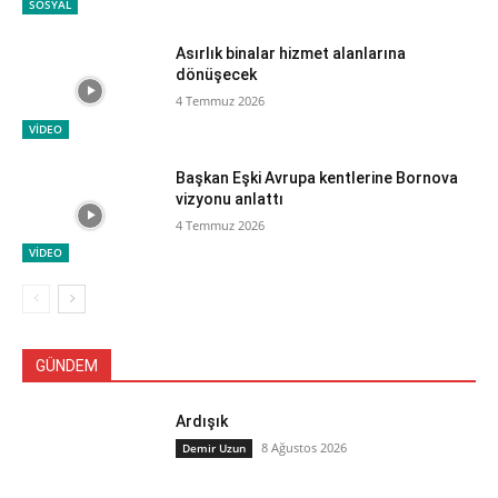
SOSYAL
Asırlık binalar hizmet alanlarına
dönüşecek
4 Temmuz 2026
VİDEO
Başkan Eşki Avrupa kentlerine Bornova
vizyonu anlattı
4 Temmuz 2026
VİDEO
GÜNDEM
Ardışık
8 Ağustos 2026
Demir Uzun