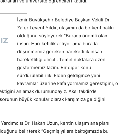
kratları ve üniversite öğrencileri katıldı.
İzmir Büyükşehir Belediye Başkan Vekili Dr.
Zafer Levent Yıldır, ulaşımın da bir kent hakkı
olduğunu söyleyerek “Burada önemli olan
ız
insan. Hareketlilik artıyor ama burada
düşünmemiz gereken hareketlilik insan
hareketliliği olmalı. Temel noktalara özen
göstermemiz lazım. Bir diğer konu
sürdürülebilirlik. Elden geldiğince yeni
kavramlar üzerine kafa yormamız gerektiğini, o
ktiğini anlamak durumundayız. Aksi takdirde
orunun büyük konular olarak karşımıza geldiğini
Yardımcısı Dr. Hakan Uzun, kentin ulaşım ana planı
lduğunu belirterek “Geçmiş yıllara baktığımızda bu