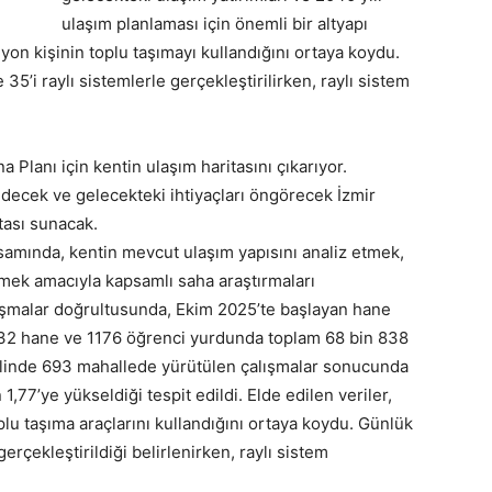
ulaşım planlaması için önemli bir altyapı
yon kişinin toplu taşımayı kullandığını ortaya koydu.
5’i raylı sistemlerle gerçekleştirilirken, raylı sistem
 Planı için kentin ulaşım haritasını çıkarıyor.
edecek ve gelecekteki ihtiyaçları öngörecek İzmir
itası sunacak.
samında, kentin mevcut ulaşım yapısını analiz etmek,
mek amacıyla kapsamlı saha araştırmaları
lışmalar doğrultusunda, Ekim 2025’te başlayan hane
 332 hane ve 1176 öğrenci yurdunda toplam 68 bin 838
elinde 693 mahallede yürütülen çalışmalar sonucunda
 1,77’ye yükseldiği tespit edildi. Elde edilen veriler,
plu taşıma araçlarını kullandığını ortaya koydu. Günlük
erçekleştirildiği belirlenirken, raylı sistem