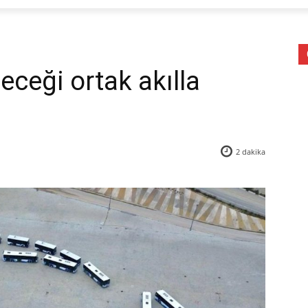
leceği ortak akılla
2
dakika