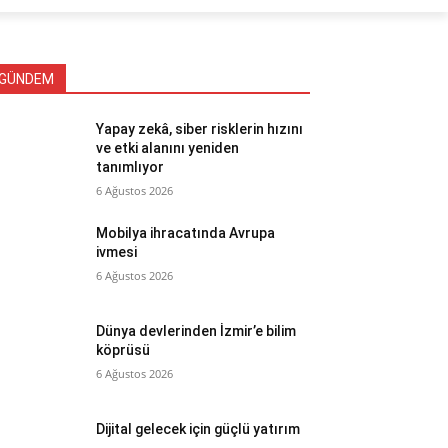
GÜNDEM
Yapay zekâ, siber risklerin hızını
ve etki alanını yeniden
tanımlıyor
6 Ağustos 2026
Mobilya ihracatında Avrupa
ivmesi
6 Ağustos 2026
Dünya devlerinden İzmir’e bilim
köprüsü
6 Ağustos 2026
Dijital gelecek için güçlü yatırım