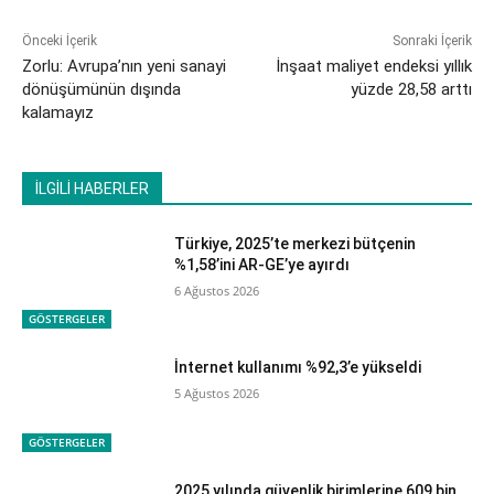
Önceki İçerik
Sonraki İçerik
​Zorlu: Avrupa’nın yeni sanayi
İnşaat maliyet endeksi yıllık
dönüşümünün dışında
yüzde 28,58 arttı
kalamayız
İLGİLİ HABERLER
Türkiye, 2025’te merkezi bütçenin
%1,58’ini AR-GE’ye ayırdı
6 Ağustos 2026
GÖSTERGELER
İnternet kullanımı %92,3’e yükseldi
5 Ağustos 2026
GÖSTERGELER
2025 yılında güvenlik birimlerine 609 bin