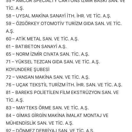
55 – AMCOR SPECIALTY CARTONS İZMİR BASKI SAN. VE
TİC. A.Ş.
58 – UYSAL MAKİNA SANAYİ İTH. İHR. VE TİC. A.Ş.
59 – ÖZGÖRKEY OTOMOTİV TURİZM GIDA SAN. VE TİC.
A.Ş.
60 – ATİK METAL SAN. VE TİC. A.Ş.
61 – BATIBETON SANAYİ A.Ş.
65 – NORM İZMİR CIVATA SAN. TİC. A.Ş.
71 – YÜKSEL TEZCAN GIDA SAN. VE TİC. A.Ş.
KOYUNDERE ŞUBESİ
72 – VANSAN MAKİNA SAN. VE TİC. A.Ş.
76 – UÇAK TEKSTİL TURİZM İTH. İHR. SAN. VE TİC. A.Ş.
81 – BAREKS POLİETİLEN FİLM EKSTRÜZYON SAN. VE
TİC. A.Ş.
83 – MAYTEKS ÖRME SAN. VE TİC. A.Ş.
84 – GİMAS GİRGİN MAKİNA İMALAT MONTAJ VE
MÜHENDİSLİK SAN. VE TİC. A.Ş.
92 – DÖNMEZ DEBRİYAJ SAN. VE TİC. A.Ş.