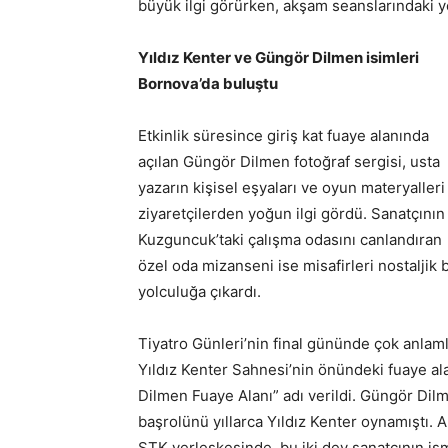
büyük ilgi görürken, akşam seanslarındaki y
Yıldız Kenter ve Güngör Dilmen isimleri
Bornova’da buluştu
Etkinlik süresince giriş kat fuaye alanında
açılan Güngör Dilmen fotoğraf sergisi, usta
yazarın kişisel eşyaları ve oyun materyalleri
ziyaretçilerden yoğun ilgi gördü. Sanatçının
Kuzguncuk’taki çalışma odasını canlandıran
özel oda mizanseni ise misafirleri nostaljik b
yolculuğa çıkardı.
Tiyatro Günleri’nin final gününde çok anlamlı
Yıldız Kenter Sahnesi’nin önündeki fuaye a
Dilmen Fuaye Alanı” adı verildi. Güngör Di
başrolünü yıllarca Yıldız Kenter oynamıştı.
STK yerleşkesinde, bu iki dev sanatçının is