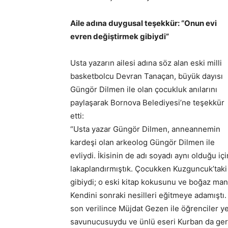
Aile adına duygusal teşekkür: “Onun evi
evren değiştirmek gibiydi”
Usta yazarın ailesi adına söz alan eski milli
basketbolcu Devran Tanaçan, büyük dayısı
Güngör Dilmen ile olan çocukluk anılarını
paylaşarak Bornova Belediyesi’ne teşekkür
etti:
“Usta yazar Güngör Dilmen, anneannemin
kardeşi olan arkeolog Güngör Dilmen ile
evliydi. İkisinin de adı soyadı aynı olduğu i
lakaplandırmıştık. Çocukken Kuzguncuk’taki 
gibiydi; o eski kitap kokusunu ve boğaz man
Kendini sonraki nesilleri eğitmeye adamıştı.
son verilince Müjdat Gezen ile öğrenciler ye
savunucusuydu ve ünlü eseri Kurban da gerç