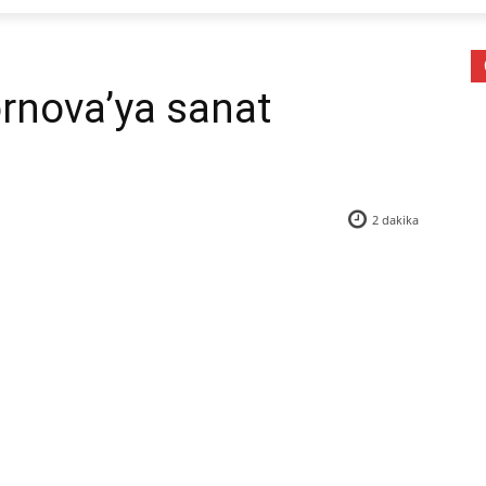
rnova’ya sanat
2
dakika