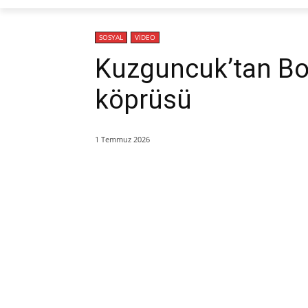
SOSYAL
VİDEO
Kuzguncuk’tan Bo
köprüsü
1 Temmuz 2026