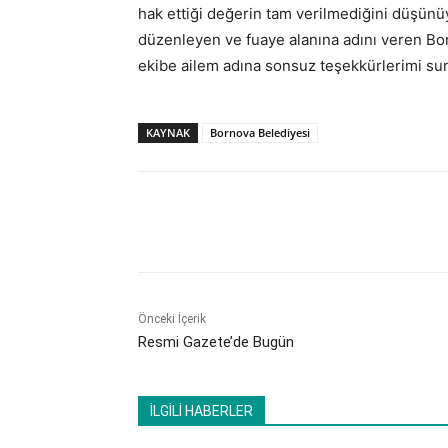
hak ettiği değerin tam verilmediğini düşünü
düzenleyen ve fuaye alanına adını veren Bo
ekibe ailem adına sonsuz teşekkürlerimi s
KAYNAK
Bornova Belediyesi
Paylaş
Önceki İçerik
Resmi Gazete’de Bugün
İLGİLİ HABERLER