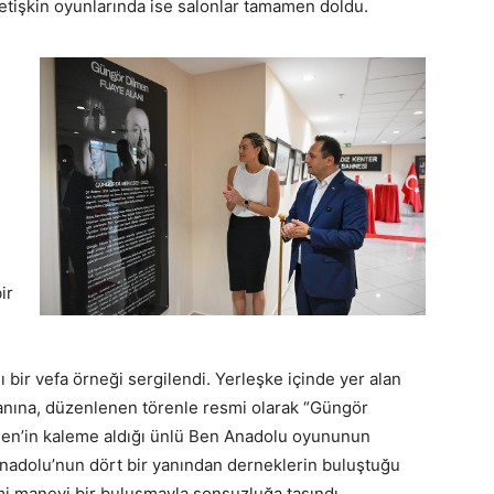
etişkin oyunlarında ise salonlar tamamen doldu.
ir
 bir vefa örneği sergilendi. Yerleşke içinde yer alan
lanına, düzenlenen törenle resmi olarak “Güngör
lmen’in kaleme aldığı ünlü Ben Anadolu oyununun
 Anadolu’nun dört bir yanından derneklerin buluştuğu
mi manevi bir buluşmayla sonsuzluğa taşındı.