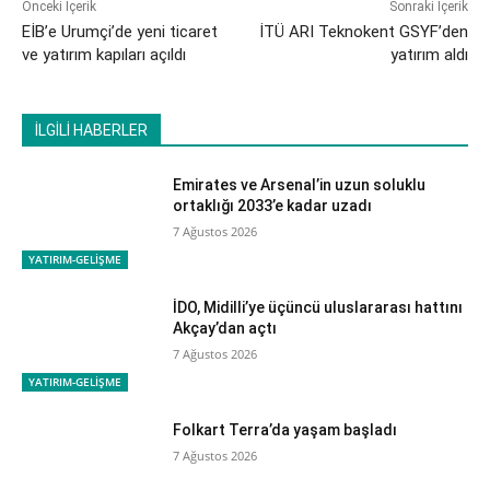
Önceki İçerik
Sonraki İçerik
EİB’e Urumçi’de yeni ticaret
İTÜ ARI Teknokent GSYF’den
ve yatırım kapıları açıldı
yatırım aldı
İLGİLİ HABERLER
Emirates ve Arsenal’in uzun soluklu
ortaklığı 2033’e kadar uzadı
7 Ağustos 2026
YATIRIM-GELİŞME
İDO, Midilli’ye üçüncü uluslararası hattını
Akçay’dan açtı
7 Ağustos 2026
YATIRIM-GELİŞME
Folkart Terra’da yaşam başladı
7 Ağustos 2026