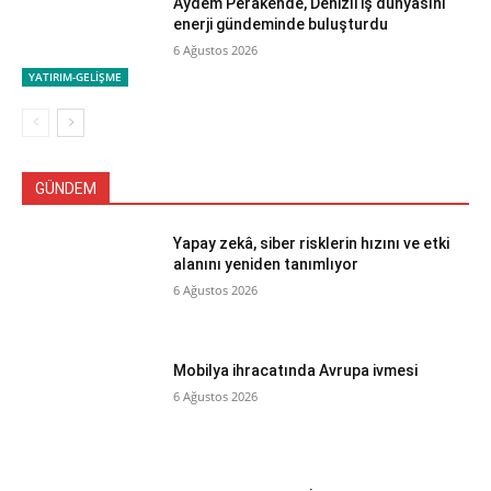
Aydem Perakende, Denizli iş dünyasını
enerji gündeminde buluşturdu
6 Ağustos 2026
YATIRIM-GELİŞME
GÜNDEM
Yapay zekâ, siber risklerin hızını ve etki
alanını yeniden tanımlıyor
6 Ağustos 2026
Mobilya ihracatında Avrupa ivmesi
6 Ağustos 2026