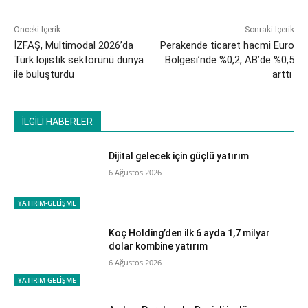
Önceki İçerik
Sonraki İçerik
İZFAŞ, Multimodal 2026’da
Perakende ticaret hacmi Euro
Türk lojistik sektörünü dünya
Bölgesi’nde %0,2, AB’de %0,5
ile buluşturdu
arttı
İLGİLİ HABERLER
Dijital gelecek için güçlü yatırım
6 Ağustos 2026
YATIRIM-GELİŞME
Koç Holding’den ilk 6 ayda 1,7 milyar
dolar kombine yatırım
6 Ağustos 2026
YATIRIM-GELİŞME