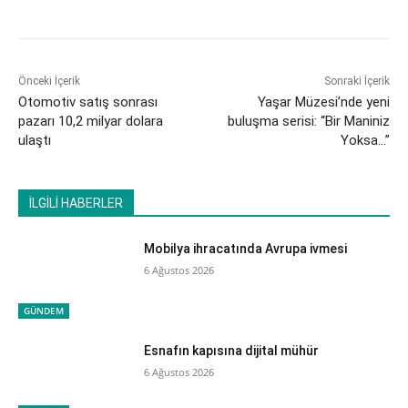
Önceki İçerik
Sonraki İçerik
Otomotiv satış sonrası
Yaşar Müzesi’nde yeni
pazarı 10,2 milyar dolara
buluşma serisi: “Bir Maniniz
ulaştı
Yoksa…”
İLGİLİ HABERLER
Mobilya ihracatında Avrupa ivmesi
6 Ağustos 2026
GÜNDEM
Esnafın kapısına dijital mühür
6 Ağustos 2026