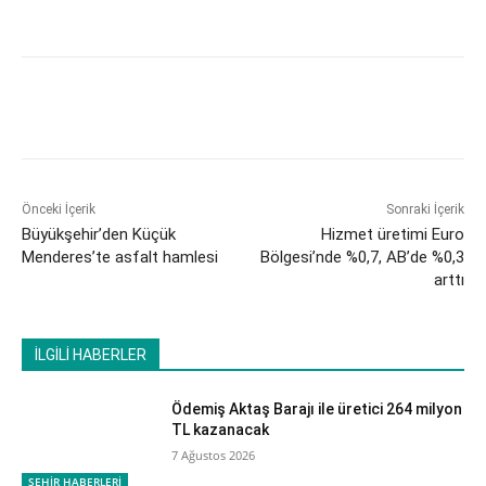
Önceki İçerik
Sonraki İçerik
Büyükşehir’den Küçük
Hizmet üretimi Euro
Menderes’te asfalt hamlesi
Bölgesi’nde %0,7, AB’de %0,3
arttı
İLGİLİ HABERLER
Ödemiş Aktaş Barajı ile üretici 264 milyon
TL kazanacak
7 Ağustos 2026
ŞEHİR HABERLERİ