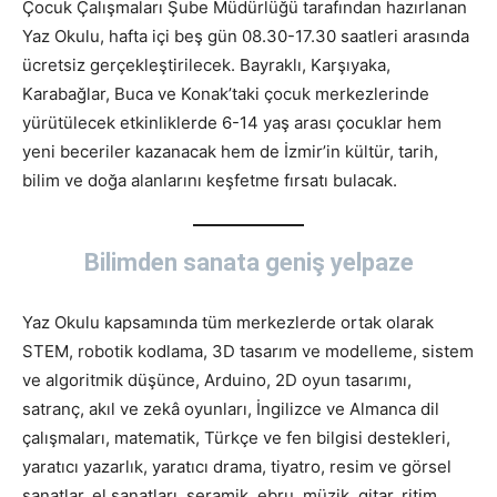
Çocuk Çalışmaları Şube Müdürlüğü tarafından hazırlanan
Yaz Okulu, hafta içi beş gün 08.30-17.30 saatleri arasında
ücretsiz gerçekleştirilecek. Bayraklı, Karşıyaka,
Karabağlar, Buca ve Konak’taki çocuk merkezlerinde
yürütülecek etkinliklerde 6-14 yaş arası çocuklar hem
yeni beceriler kazanacak hem de İzmir’in kültür, tarih,
bilim ve doğa alanlarını keşfetme fırsatı bulacak.
Bilimden sanata geniş yelpaze
Yaz Okulu kapsamında tüm merkezlerde ortak olarak
STEM, robotik kodlama, 3D tasarım ve modelleme, sistem
ve algoritmik düşünce, Arduino, 2D oyun tasarımı,
satranç, akıl ve zekâ oyunları, İngilizce ve Almanca dil
çalışmaları, matematik, Türkçe ve fen bilgisi destekleri,
yaratıcı yazarlık, yaratıcı drama, tiyatro, resim ve görsel
sanatlar, el sanatları, seramik, ebru, müzik, gitar, ritim,